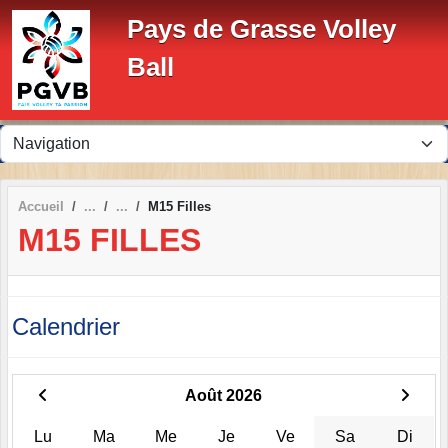
Panneau de gestion des cookies
Pays de Grasse Volley
Ball
Accueil
M15 Filles
M15 FILLES
Calendrier
Août 2026
Lu
Ma
Me
Je
Ve
Sa
Di