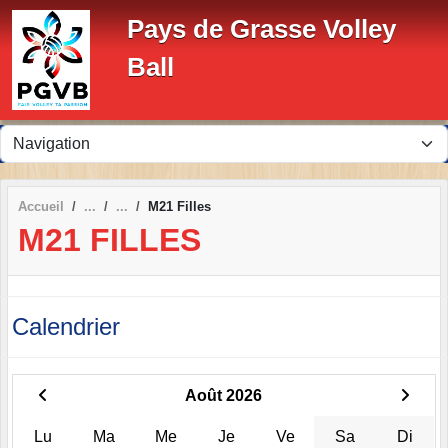
Panneau de gestion des cookies
Pays de Grasse Volley
Ball
Accueil
M21 Filles
M21 FILLES
Calendrier
Août 2026
Lu
Ma
Me
Je
Ve
Sa
Di