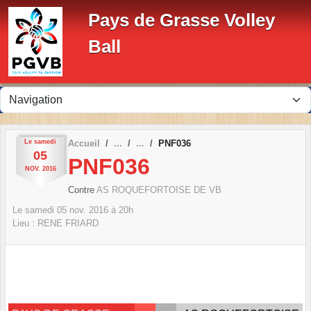
Panneau de gestion des cookies
Pays de Grasse Volley
Ball
Le
samedi
Accueil
PNF036
05
PNF036
NOV.
2016
Contre
AS ROQUEFORTOISE DE VB
Le
samedi
05
nov.
2016
à 20h
Lieu :
RENE FRIARD