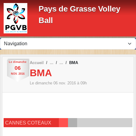
Panneau de gestion des cookies
Pays de Grasse Volley
Ball
Le
dimanche
Accueil
BMA
06
BMA
NOV.
2016
Le
dimanche
06
nov.
2016
à 09h
CANNES COTEAUX