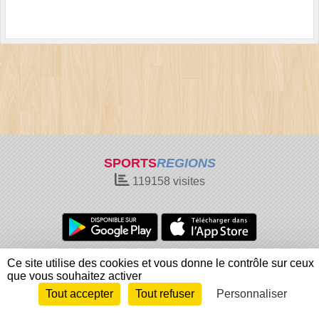
SPORTS
REGIONS
119158
visites
Charte cookies
Gestion des cookies
Ce site utilise des cookies et vous donne le contrôle sur ceux
que vous souhaitez activer
Informations légales
Signaler un contenu inapproprié
Tout accepter
Tout refuser
Personnaliser
Envie de participer ?
Connexion