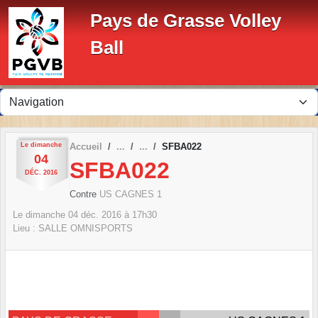
Panneau de gestion des cookies
Pays de Grasse Volley
Ball
Le
dimanche
Accueil
SFBA022
04
SFBA022
DÉC.
2016
Contre
US CAGNES 1
Le
dimanche
04
déc.
2016
à 17h30
Lieu :
SALLE OMNISPORTS