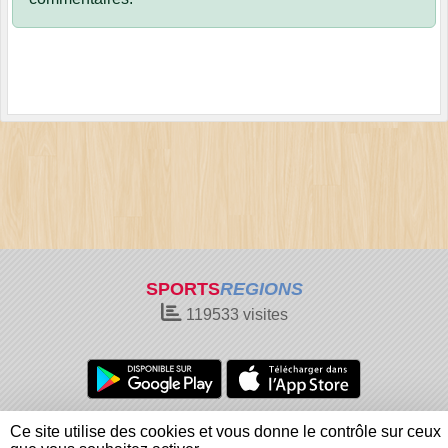
SPORTS
REGIONS
119533
visites
Charte cookies
Gestion des cookies
Ce site utilise des cookies et vous donne le contrôle sur ceux
Informations légales
Signaler un contenu inapproprié