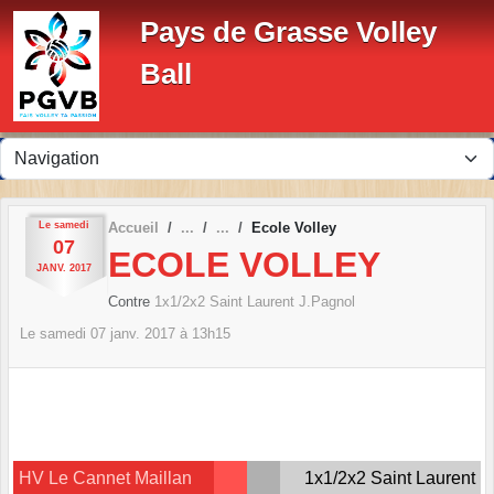
Panneau de gestion des cookies
Pays de Grasse Volley
Ball
Le
samedi
Accueil
Ecole Volley
07
ECOLE VOLLEY
JANV.
2017
Contre
1x1/2x2 Saint Laurent J.Pagnol
Le
samedi
07
janv.
2017
à 13h15
HV Le Cannet Maillan
1x1/2x2 Saint Laurent