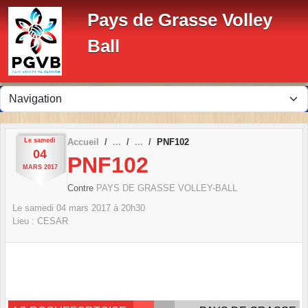
Panneau de gestion des cookies
Pays de Grasse Volley
Ball
Le
samedi
Accueil
PNF102
04
PNF102
MARS
2017
Contre
PAYS DE GRASSE VOLLEY-BALL
Le
samedi
04
mars
2017
à 20h30
Lieu :
CESAR