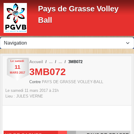
Panneau de gestion des cookies
Pays de Grasse Volley
Ball
Le
samedi
Accueil
3MB072
11
3MB072
MARS
2017
Contre
PAYS DE GRASSE VOLLEY-BALL
Le
samedi
11
mars
2017
à 21h
Lieu :
JULES VERNE