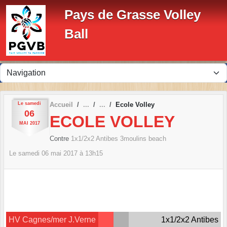
Panneau de gestion des cookies
Pays de Grasse Volley
Ball
Le
samedi
Accueil
Ecole Volley
06
ECOLE VOLLEY
MAI
2017
Contre
1x1/2x2 Antibes 3moulins beach
Le
samedi
06
mai
2017
à 13h15
HV Cagnes/mer J.Verne
1x1/2x2 Antibes