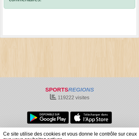
SPORTS
REGIONS
119222
visites
Charte cookies
Gestion des cookies
Ce site utilise des cookies et vous donne le contrôle sur ceux
Informations légales
Signaler un contenu inapproprié