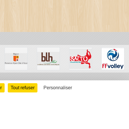
r
Tout refuser
Personnaliser
arte cookies
Gestion des cookies
s légales
Signaler un contenu inapproprié