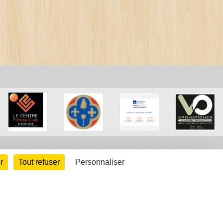
r
Tout refuser
Personnaliser
arte cookies
Gestion des cookies
s légales
Signaler un contenu inapproprié