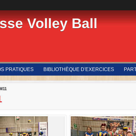
sse Volley Ball
OS PRATIQUES
BIBLIOTHÈQUE D'EXERCICES
PAR
-M11
1