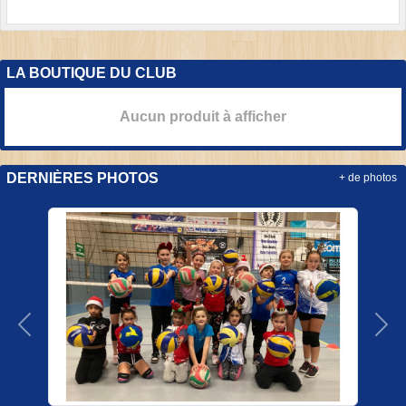
LA BOUTIQUE DU CLUB
Aucun produit à afficher
DERNIÈRES PHOTOS
+ de photos
Précedent
Sui