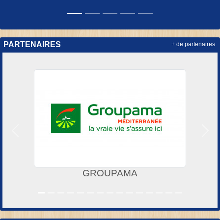
PARTENAIRES
+ de partenaires
Précedent
Suiv
GROUPAMA