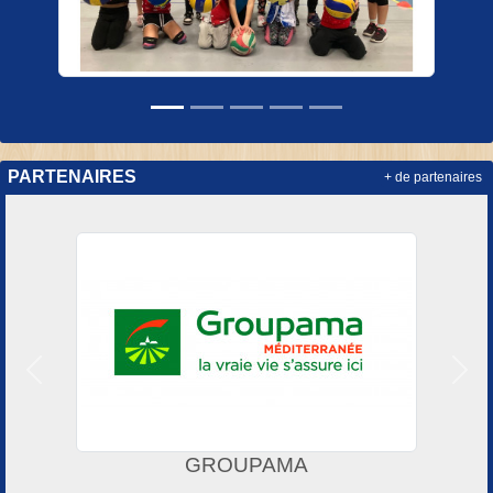
PARTENAIRES
+ de partenaires
Précedent
Suiv
GROUPAMA