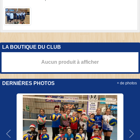
LA BOUTIQUE DU CLUB
Aucun produit à afficher
DERNIÈRES PHOTOS
+ de photos
Précedent
Sui