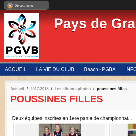
Panneau de gestion des cookies
Se connecter
Pays de Gra
ACCUEIL
LA VIE DU CLUB
Beach - PGBA
INF
Accueil
2017-2018
Les albums photos
poussines filles
POUSSINES FILLES
Deux équipes inscrites en 1ere partie de championnat...