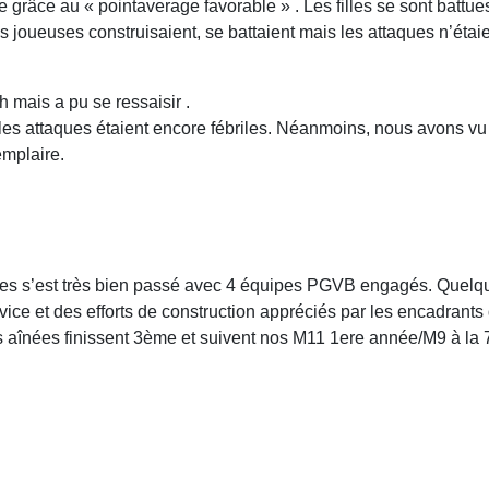
grâce au « pointaverage favorable » . Les filles se sont battues
s joueuses construisaient, se battaient mais les attaques n’étai
h mais a pu se ressaisir .
 les attaques étaient encore fébriles. Néanmoins, nous avons vu
emplaire.
es s’est très bien passé avec 4 équipes PGVB engagés. Quelque
ice et des efforts de construction appréciés par les encadrants d
s aînées finissent 3ème et suivent nos M11 1ere année/M9 à la 