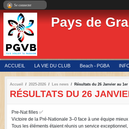
Panneau de gestion des cookies
Se connecter
Pays de Gra
ACCUEIL
LA VIE DU CLUB
Beach - PGBA
INF
Accueil
2025-2026
Les news
Résultats du 26 Janvier au 1er 
RÉSULTATS DU 26 JANVIE
Pre-Nat filles ✅
Victoire de la Pré-Nationale 3–0 face à une équipe mieux
Tous les éléments étaient réunis un service exceptionnel, 